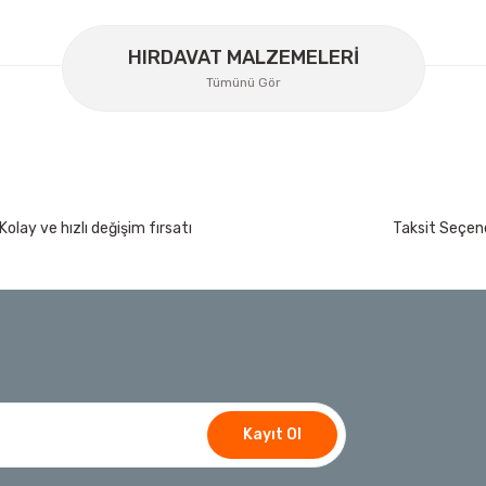
Lüdecke ES12I Stoper Kaplin Hava Hortum 1/2''
HIRDAVAT MALZEMELERİ
Ücretsiz Nakliye
Tümünü Gör
358,34 TL
%30
250,84 TL
İzeltaş
Kolay ve hızlı değişim fırsatı
Taksit Seçene
İzeltaş Lokmalı Allen Uç ve Star Torx Uç Ta
200 Nm
Ücretsiz Nakliye
7.044,00 TL
%45
3.874,20 TL
t
Bosch Ölçme
Bosch GLM 50-27 C Lazerli Uzaklık Ölçer-Lazer
Kayıt Ol
Ücretsiz Nakliye