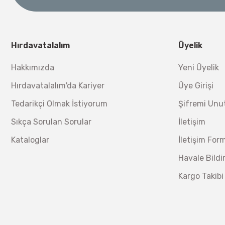
Nora
3.000,00 TL
Demiriz DCP-3 Bakır Boru Kaynak Makinesi 3 kVA
Nora Mıknatıslı Su Terazisi 40 Cm
Ücretsiz Nakliye
Bosch 1
Hırdavatalalım
Üyelik
Ücretsiz Nakliye
12.434,40 TL
%17
10.320,55 TL
Hakkımızda
Yeni Üyelik
230,40 TL
Hırdavatalalım'da Kariyer
Üye Girişi
Lüdecke
Lüdecke ES13T Stoper Kaplin Hava Hortum 13 mm
Tedarikçi Olmak İstiyorum
Şifremi Un
Sıkça Sorulan Sorular
İletişim
Ücretsiz Nakliye
Kataloglar
İletişim For
340,20 TL
%30
238,14 TL
Havale Bild
Kargo Takibi