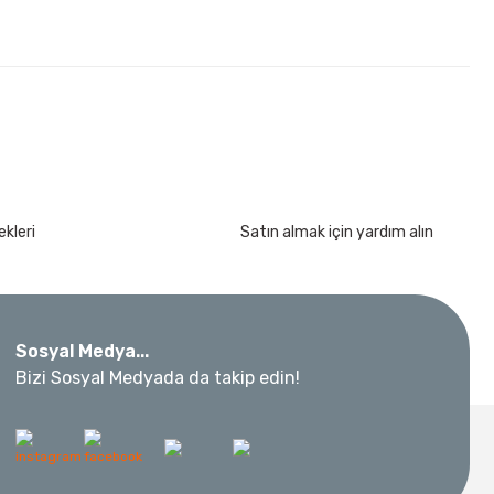
kleri
Satın almak için yardım alın
kımı 17 Parça
Sosyal Medya...
Bizi Sosyal Medyada da takip edin!
 Metre 50Mt