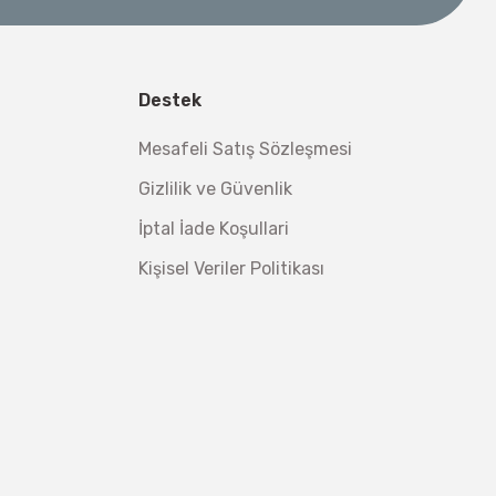
l Aletleri
 Su Terazisi 12 Cm
Destek
tsiz Nakliye
Mesafeli Satış Sözleşmesi
Makinesi 12 kVA
,00 TL
Gizlilik ve Güvenlik
,98 TL
İptal İade Koşullari
Kişisel Veriler Politikası
ç 1/2''