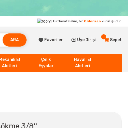
Hırdavatalalım, bir
Gülersan
kuruluşudur.
ARA
Favoriler
Üye Girişi
Sepet
Mekanik El
Çelik
Havalı El
Aletleri
Eşyalar
Aletleri
ökme 3/8''