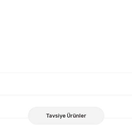
er konularda yetersiz gördüğünüz noktaları öneri formunu kullanarak
Bu ürüne ilk yorumu siz yapın!
Tavsiye Ürünler