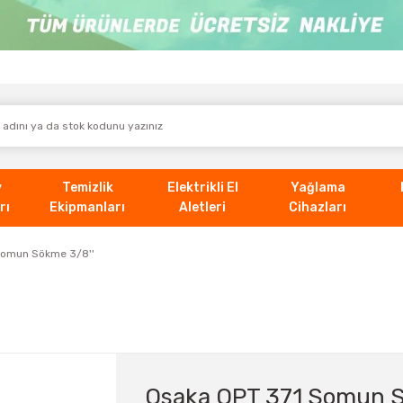
v
Temizlik
Elektrikli El
Yağlama
rı
Ekipmanları
Aletleri
Cihazları
Somun Sökme 3/8''
Osaka OPT 371 Somun S