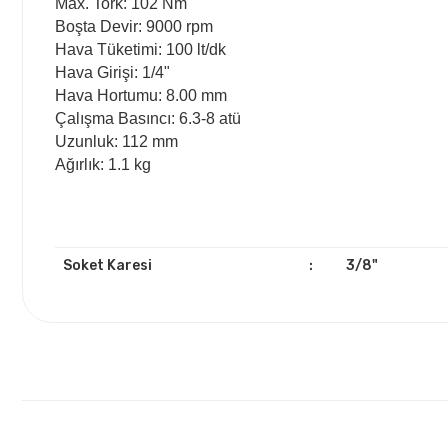
Max. Tork: 102 Nm
Boşta Devir: 9000 rpm
Hava Tüketimi: 100 lt/dk
Hava Girişi: 1/4"
Hava Hortumu: 8.00 mm
Çalışma Basıncı: 6.3-8 atü
Uzunluk: 112 mm
Ağırlık: 1.1 kg
Soket Karesi
:
3/8"
Bu ürünün fiyat bilgisi, resim, ürün açıklamalarında ve diğ
Görüş ve önerileriniz için teşekkür ederiz.
Ürün resmi kalitesiz, bozuk veya görüntülenemiyor.