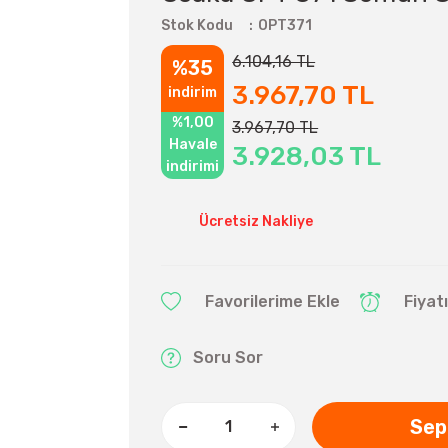
Stok Kodu
OPT371
6.104,16 TL
%35
3.967,70 TL
indirim
%1,00
3.967,70 TL
Havale
3.928,03 TL
indirimi
Ücretsiz Nakliye
Fiyat
Soru Sor
Sep