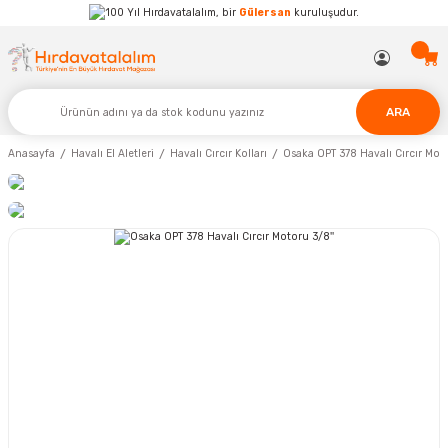
Hırdavatalalım, bir
Gülersan
kuruluşudur.
ARA
Anasayfa
Havalı El Aletleri
Havalı Cırcır Kolları
Osaka OPT 378 Havalı Cırcır Moto