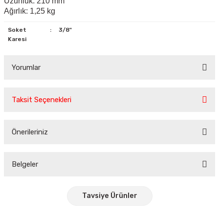
Uzunluk: 210 mm
Ağırlık: 1,25 kg
Soket
:
3/8"
Karesi
Yorumlar
Taksit Seçenekleri
Bu ürüne ilk yorumu siz yapın!
Önerileriniz
Yorum Yaz
Bu ürünün fiyat bilgisi, resim, ürün açıklamalarında ve diğer
konularda yetersiz gördüğünüz noktaları öneri formunu
Belgeler
kullanarak tarafımıza iletebilirsiniz.
Görüş ve önerileriniz için teşekkür ederiz.
Tavsiye Ürünler
Ürün resmi kalitesiz, bozuk veya görüntülenemiyor.