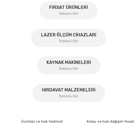
Ürün açıklamasında eksik bilgiler bulunuyor.
%30
FIRSAT ÜRÜNLERİ
Ürün bilgilerinde hatalar bulunuyor.
Tümünü Gör
Ürün fiyatı diğer sitelerden daha pahalı.
Bu ürüne benzer farklı alternatifler olmalı.
%45
LAZER ÖLÇÜM CİHAZLARI
Tümünü Gör
KAYNAK MAKİNELERİ
Gönder
Tümünü Gör
%17
HIRDAVAT MALZEMELERİ
Tümünü Gör
Lüdecke
Lüdecke ES12AB Stoper Kaplin Hava Hortum 1/2''
Ücretsiz ve hızlı teslimat
Kolay ve hızlı değişim fırsatı
Ücretsiz Nakliye
372,60 TL