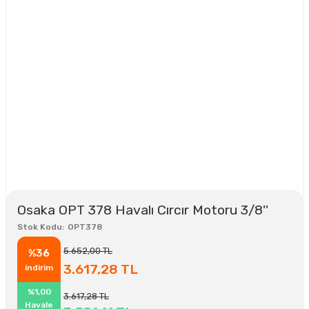
Osaka OPT 378 Havalı Cırcır Motoru 3/8''
Stok Kodu
OPT378
5.652,00 TL
%36
3.617,28 TL
indirim
%1,00
3.617,28 TL
Havale