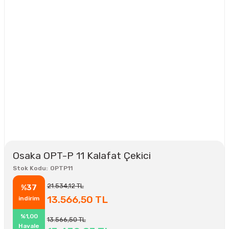
Osaka OPT-P 11 Kalafat Çekici
Stok Kodu
OPTP11
21.534,12 TL
%37
13.566,50 TL
indirim
%1,00
13.566,50 TL
Havale