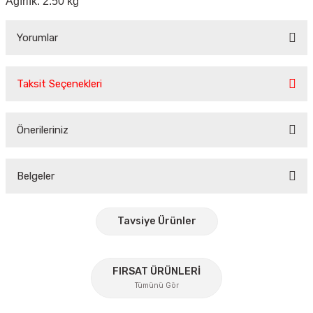
Ağırlık: 2.50 kg
Yorumlar
Taksit Seçenekleri
Bu ürüne ilk yorumu siz yapın!
Önerileriniz
Yorum Yaz
Bu ürünün fiyat bilgisi, resim, ürün açıklamalarında ve diğer
konularda yetersiz gördüğünüz noktaları öneri formunu
Belgeler
kullanarak tarafımıza iletebilirsiniz.
Görüş ve önerileriniz için teşekkür ederiz.
Tavsiye Ürünler
Ürün resmi kalitesiz, bozuk veya görüntülenemiyor.
Ürün açıklamasında eksik bilgiler bulunuyor.
%30
FIRSAT ÜRÜNLERİ
Ürün bilgilerinde hatalar bulunuyor.
Tümünü Gör
Ürün fiyatı diğer sitelerden daha pahalı.