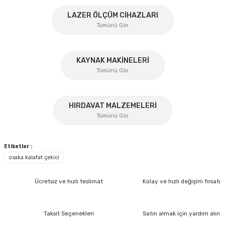
Bu ürüne benzer farklı alternatifler olmalı.
%45
LAZER ÖLÇÜM CİHAZLARI
Tümünü Gör
KAYNAK MAKİNELERİ
Gönder
Tümünü Gör
%17
HIRDAVAT MALZEMELERİ
Tümünü Gör
Lüdecke
Lüdecke ES12AB Stoper Kaplin Hava Hortum 1/2''
Etiketler :
osaka kalafat çekici
Ücretsiz Nakliye
Ücretsiz ve hızlı teslimat
Kolay ve hızlı değişim fırsatı
372,60 TL
İzeltaş
260,82 TL
İzeltaş 1613 06 4020 Cırcırlı Tork Anahtarı 1/2'' 40-200 Nm
Taksit Seçenekleri
Satın almak için yardım alın
%30
Bosch Ölçme