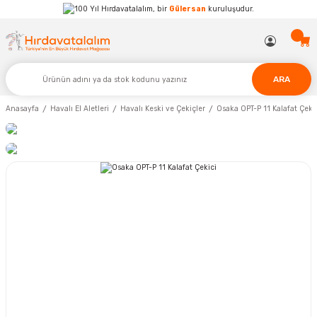
Hırdavatalalım, bir
Gülersan
kuruluşudur.
ARA
Anasayfa
Havalı El Aletleri
Havalı Keski ve Çekiçler
Osaka OPT-P 11 Kalafat Çeki