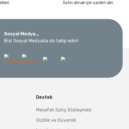
kleri
Satın almak için yardım alın
kımı 17 Parça
Sosyal Medya...
Bizi Sosyal Medyada da takip edin!
 Metre 50Mt
l Aletleri
 Su Terazisi 12 Cm
Destek
tsiz Nakliye
Mesafeli Satış Sözleşmesi
Makinesi 12 kVA
,00 TL
Gizlilik ve Güvenlik
,98 TL