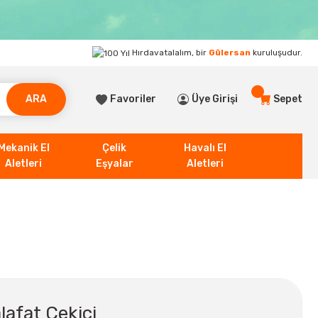
Hırdavatalalım, bir
Gülersan
kuruluşudur.
ARA
Favoriler
Üye Girişi
Sepet
Mekanik El
Çelik
Havalı El
Aletleri
Eşyalar
Aletleri
afat Çekici