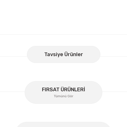
er konularda yetersiz gördüğünüz noktaları öneri formunu kullanarak
Bu ürüne ilk yorumu siz yapın!
Tavsiye Ürünler
Yorum Yaz
FIRSAT ÜRÜNLERİ
Tümünü Gör