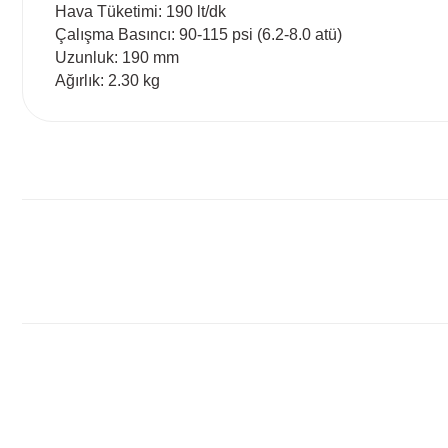
Hava Tüketimi: 190 lt/dk
Çalışma Basıncı: 90-115 psi (6.2-8.0 atü)
Uzunluk: 190 mm
Ağırlık: 2.30 kg
Bu ürünün fiyat bilgisi, resim, ürün açıklamalarında ve diğ
Görüş ve önerileriniz için teşekkür ederiz.
Ürün resmi kalitesiz, bozuk veya görüntülenemiyor.
Ürün açıklamasında eksik bilgiler bulunuyor.
Ürün bilgilerinde hatalar bulunuyor.
Ürün fiyatı diğer sitelerden daha pahalı.
Bu ürüne benzer farklı alternatifler olmalı.