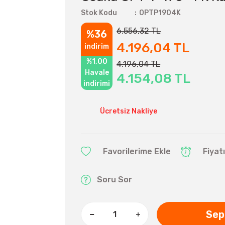
Stok Kodu
OPTP1904K
6.556,32 TL
%36
4.196,04 TL
indirim
%1,00
4.196,04 TL
Havale
4.154,08 TL
indirimi
Ücretsiz Nakliye
Fiyat
Soru Sor
Sep