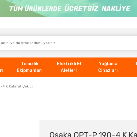
v
Temizlik
Elektrikli El
Yağlama
rı
Ekipmanları
Aletleri
Cihazları
-4 K Kalafat Çekici
Osaka OPT-P 190-4 K Kal