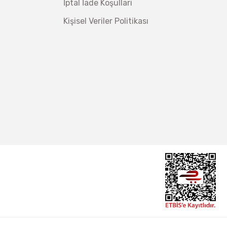
İptal İade Koşullari
Kişisel Veriler Politikası
ç 1/2''
İzeltaş
er-Lazer Metre 50 Mt