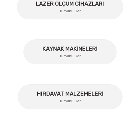
LAZER ÖLÇÜM CİHAZLARI
Tümünü Gör
Gönder
KAYNAK MAKİNELERİ
Tümünü Gör
Lüdecke
Lüdecke ES12I Stoper Kaplin Hava Hortum 1/2''
HIRDAVAT MALZEMELERİ
Ücretsiz Nakliye
Tümünü Gör
358,34 TL
%30
250,84 TL
İzeltaş