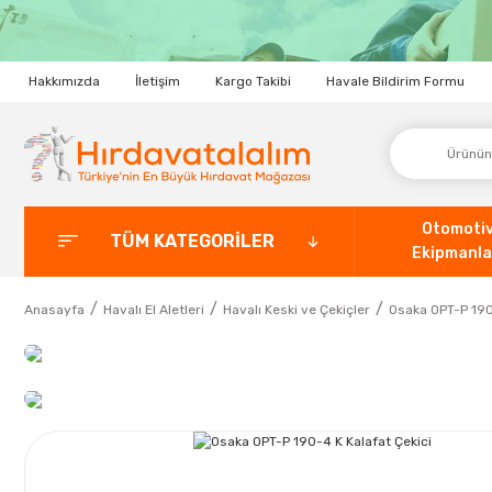
Hakkımızda
İletişim
Kargo Takibi
Havale Bildirim Formu
Otomoti
TÜM KATEGORİLER
Ekipmanla
Anasayfa
Havalı El Aletleri
Havalı Keski ve Çekiçler
Osaka OPT-P 190