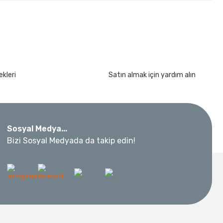
kleri
Satın almak için yardım alın
kımı 17 Parça
Sosyal Medya...
Bizi Sosyal Medyada da takip edin!
 Metre 50Mt
l Aletleri