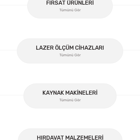
FIRSAT ÜRÜNLERİ
Tümünü Gör
LAZER ÖLÇÜM CİHAZLARI
Tümünü Gör
Gönder
KAYNAK MAKİNELERİ
Tümünü Gör
Lüdecke
Lüdecke ES12I Stoper Kaplin Hava Hortum 1/2''
HIRDAVAT MALZEMELERİ