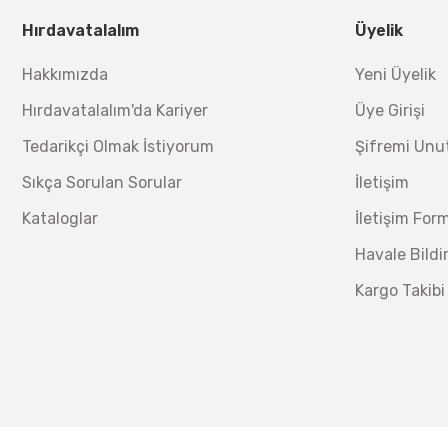
Ücretsiz Nakliye
Bosch 1
Hırdavatalalım
Üyelik
Ücretsiz Nakliye
12.434,40 TL
%17
10.320,55 TL
Hakkımızda
Yeni Üyelik
230,40 TL
Hırdavatalalım'da Kariyer
Üye Girişi
Lüdecke
Lüdecke ES13T Stoper Kaplin Hava Hortum 13 mm
Tedarikçi Olmak İstiyorum
Şifremi Un
Sıkça Sorulan Sorular
İletişim
Ücretsiz Nakliye
Kataloglar
İletişim For
340,20 TL
%30
238,14 TL
Havale Bild
Kargo Takibi