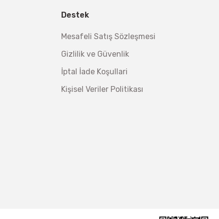
 Su Terazisi 12 Cm
Destek
tsiz Nakliye
Mesafeli Satış Sözleşmesi
Makinesi 12 kVA
,00 TL
Gizlilik ve Güvenlik
,98 TL
İptal İade Koşullari
Kişisel Veriler Politikası
ç 1/2''