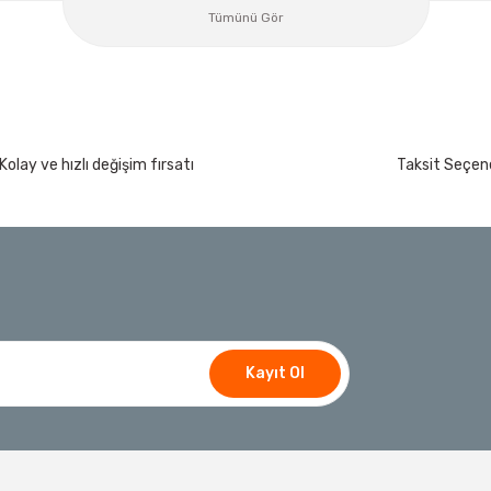
Ücretsiz Nakliye
Tümünü Gör
358,34 TL
%30
250,84 TL
İzeltaş
Kolay ve hızlı değişim fırsatı
Taksit Seçene
İzeltaş Lokmalı Allen Uç ve Star Torx Uç Ta
200 Nm
Ücretsiz Nakliye
7.044,00 TL
%45
3.874,20 TL
t
Bosch Ölçme
Bosch GLM 50-27 C Lazerli Uzaklık Ölçer-Lazer
Kayıt Ol
Ücretsiz Nakliye
Bosch E
Bosch El Aletleri
5.618,40 TL