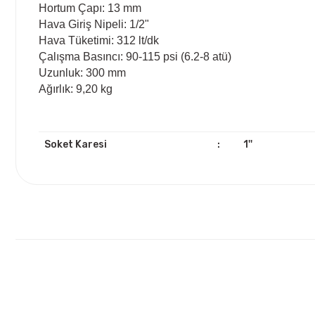
Hortum Çapı: 13 mm
Hava Giriş Nipeli: 1/2"
Hava Tüketimi: 312 lt/dk
Çalışma Basıncı: 90-115 psi (6.2-8 atü)
Uzunluk: 300 mm
Ağırlık: 9,20 kg
Soket Karesi
:
1''
Bu ürünün fiyat bilgisi, resim, ürün açıklamalarında ve diğ
Görüş ve önerileriniz için teşekkür ederiz.
Ürün resmi kalitesiz, bozuk veya görüntülenemiyor.
Ürün açıklamasında eksik bilgiler bulunuyor.
Ürün bilgilerinde hatalar bulunuyor.