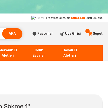
Hırdavatalalım, bir
Gülersan
kuruluşudur.
ARA
Favoriler
Üye Girişi
Sepet
Mekanik El
Çelik
Havalı El
Aletleri
Eşyalar
Aletleri
 Sökme 1''