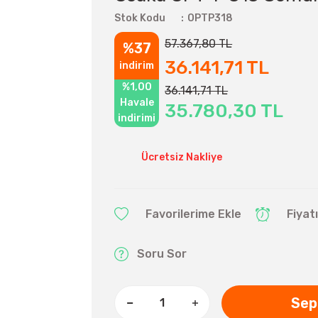
Stok Kodu
OPTP318
57.367,80 TL
%37
36.141,71 TL
indirim
%1,00
36.141,71 TL
Havale
35.780,30 TL
indirimi
Ücretsiz Nakliye
Fiyat
Soru Sor
Sep