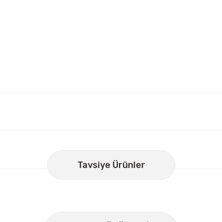
er konularda yetersiz gördüğünüz noktaları öneri formunu kullanarak
Bu ürüne ilk yorumu siz yapın!
Tavsiye Ürünler
Yorum Yaz