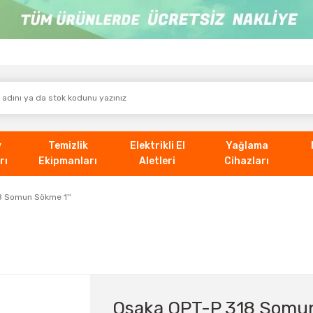
v
Temizlik
Elektrikli El
Yağlama
rı
Ekipmanları
Aletleri
Cihazları
8 Somun Sökme 1''
Osaka OPT-P 318 Somun