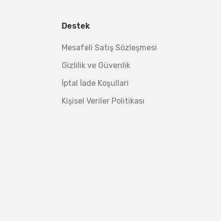
l Aletleri
 Su Terazisi 12 Cm
Destek
tsiz Nakliye
Mesafeli Satış Sözleşmesi
Makinesi 12 kVA
,00 TL
Gizlilik ve Güvenlik
,98 TL
İptal İade Koşullari
Kişisel Veriler Politikası
ç 1/2''