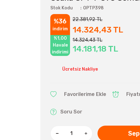
Stok Kodu
OPTP398
22.381,92 TL
%36
14.324,43 TL
indirim
%1,00
14.324,43 TL
Havale
14.181,18 TL
indirimi
Ücretsiz Nakliye
Fiyat
Soru Sor
Sep