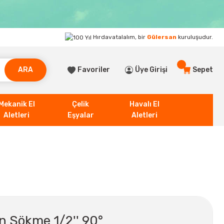
Hırdavatalalım, bir
Gülersan
kuruluşudur.
ARA
Favoriler
Üye Girişi
Sepet
Mekanik El
Çelik
Havalı El
Aletleri
Eşyalar
Aletleri
 Sökme 1/2'' 90°