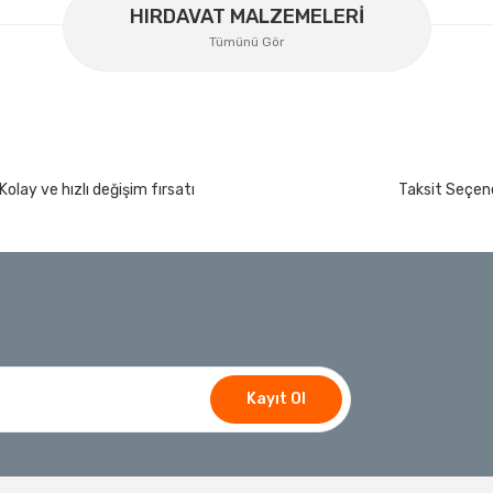
HIRDAVAT MALZEMELERİ
Ücretsiz Nakliye
Tümünü Gör
358,34 TL
%30
250,84 TL
İzeltaş
Kolay ve hızlı değişim fırsatı
Taksit Seçene
İzeltaş Lokmalı Allen Uç ve Star Torx Uç Ta
200 Nm
Ücretsiz Nakliye
7.044,00 TL
%45
3.874,20 TL
t
Bosch Ölçme
Bosch GLM 50-27 C Lazerli Uzaklık Ölçer-Lazer
Kayıt Ol
Ücretsiz Nakliye