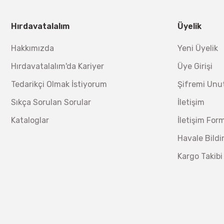
Nora Mıknatıslı Su Terazisi 40 Cm
Ücretsiz Nakliye
Bosch 1
Hırdavatalalım
Üyelik
Ücretsiz Nakliye
12.434,40 TL
%17
10.320,55 TL
Hakkımızda
Yeni Üyelik
230,40 TL
Hırdavatalalım'da Kariyer
Üye Girişi
Lüdecke
Lüdecke ES13T Stoper Kaplin Hava Hortum 13 mm
Tedarikçi Olmak İstiyorum
Şifremi Un
Sıkça Sorulan Sorular
İletişim
Ücretsiz Nakliye
Kataloglar
İletişim For
340,20 TL
%30
238,14 TL
Havale Bild
Kargo Takibi