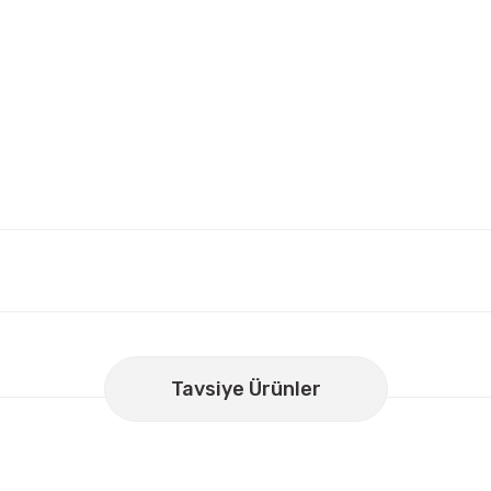
er konularda yetersiz gördüğünüz noktaları öneri formunu kullanarak
Bu ürüne ilk yorumu siz yapın!
Tavsiye Ürünler
Yorum Yaz