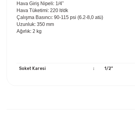
Hava Giriş Nipeli: 1/4"
Hava Tüketimi: 220 lt/dk
Çalışma Basıncı: 90-115 psi (6.2-8,0 atü)
Uzunluk: 350 mm
Ağırlık: 2 kg
Soket Karesi
:
1/2"
Bu ürünün fiyat bilgisi, resim, ürün açıklamalarında ve diğ
Görüş ve önerileriniz için teşekkür ederiz.
Ürün resmi kalitesiz, bozuk veya görüntülenemiyor.
Ürün açıklamasında eksik bilgiler bulunuyor.