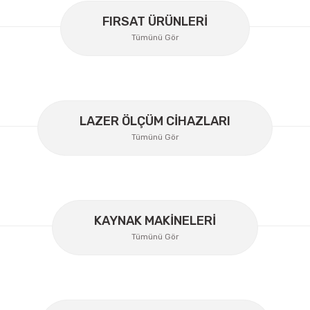
FIRSAT ÜRÜNLERİ
Tümünü Gör
LAZER ÖLÇÜM CİHAZLARI
Tümünü Gör
Gönder
KAYNAK MAKİNELERİ
Tümünü Gör
Lüdecke
Lüdecke ES12I Stoper Kaplin Hava Hortum 1/2''