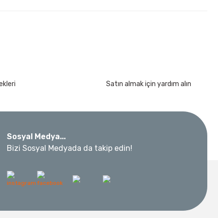
kleri
Satın almak için yardım alın
kımı 17 Parça
Sosyal Medya...
Bizi Sosyal Medyada da takip edin!
 Metre 50Mt