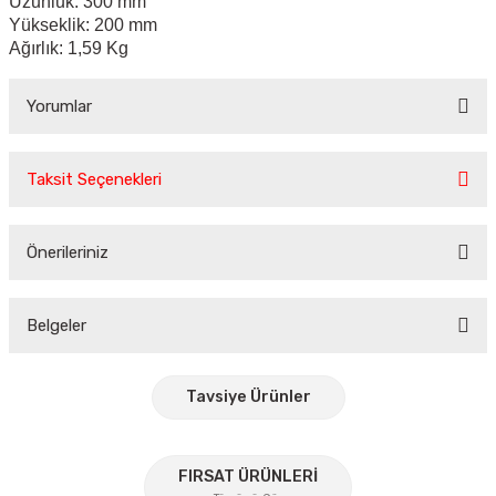
Uzunluk: 300 mm
Yükseklik: 200 mm
Ağırlık: 1,59 Kg
Yorumlar
Taksit Seçenekleri
Bu ürüne ilk yorumu siz yapın!
Önerileriniz
Yorum Yaz
Bu ürünün fiyat bilgisi, resim, ürün açıklamalarında ve diğer
konularda yetersiz gördüğünüz noktaları öneri formunu
Belgeler
kullanarak tarafımıza iletebilirsiniz.
Görüş ve önerileriniz için teşekkür ederiz.
Tavsiye Ürünler
Ürün resmi kalitesiz, bozuk veya görüntülenemiyor.
Ürün açıklamasında eksik bilgiler bulunuyor.
%30
FIRSAT ÜRÜNLERİ
Ürün bilgilerinde hatalar bulunuyor.