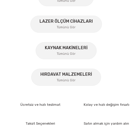
Tümünü Gör
Ürün fiyatı diğer sitelerden daha pahalı.
Bu ürüne benzer farklı alternatifler olmalı.
%45
LAZER ÖLÇÜM CİHAZLARI
Tümünü Gör
KAYNAK MAKİNELERİ
Gönder
Tümünü Gör
%17
HIRDAVAT MALZEMELERİ
Tümünü Gör
Lüdecke
Lüdecke ES12AB Stoper Kaplin Hava Hortum 1/2''
Ücretsiz ve hızlı teslimat
Kolay ve hızlı değişim fırsatı
Ücretsiz Nakliye
372,60 TL
Taksit Seçenekleri
Satın almak için yardım alın
İzeltaş
260,82 TL