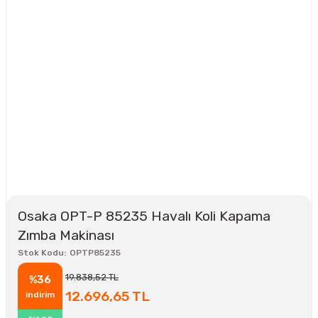
Osaka OPT-P 85235 Havalı Koli Kapama
Zımba Makinası
Stok Kodu
OPTP85235
19.838,52 TL
%36
12.696,65 TL
indirim