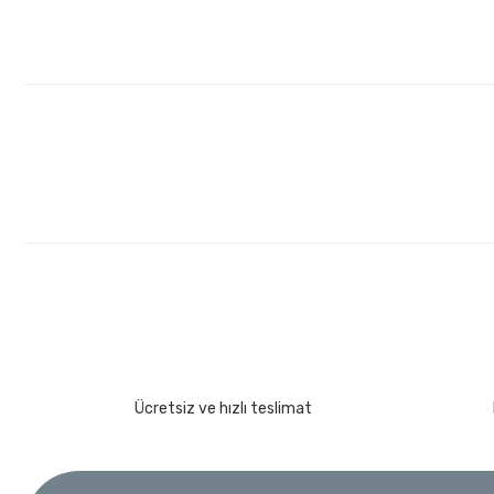
Ücretsiz ve hızlı teslimat
İzeltaş
İzeltaş 1613 06 4020 Cırcırlı Tork Anahtarı 1/2'' 40-