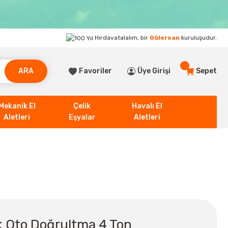
Hırdavatalalım, bir
Gülersan
kuruluşudur.
ARA
Favoriler
Üye Girişi
Sepet
Mekanik El
Çelik
Havalı El
Aletleri
Eşyalar
Aletleri
ik Oto Doğrultma 4 Ton