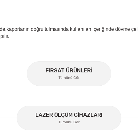
nde,kaportanın doğrultulmasında kullanılan içeriğinde dövme çel
ılır.
er konularda yetersiz gördüğünüz noktaları öneri formunu kullanarak
Bu ürüne ilk yorumu siz yapın!
FIRSAT ÜRÜNLERİ
Tümünü Gör
Yorum Yaz
LAZER ÖLÇÜM CİHAZLARI
Tümünü Gör