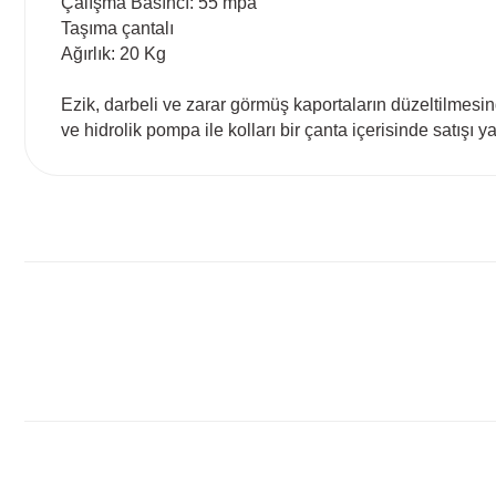
Çalışma Basıncı: 55 mpa
Taşıma çantalı
Ağırlık: 20 Kg
Ezik, darbeli ve zarar görmüş kaportaların düzeltilmesi
ve hidrolik pompa ile kolları bir çanta içerisinde satışı yap
Bu ürünün fiyat bilgisi, resim, ürün açıklamalarında ve diğ
Görüş ve önerileriniz için teşekkür ederiz.
Ürün resmi kalitesiz, bozuk veya görüntülenemiyor.
Ürün açıklamasında eksik bilgiler bulunuyor.
Ürün bilgilerinde hatalar bulunuyor.
Ürün fiyatı diğer sitelerden daha pahalı.
Bu ürüne benzer farklı alternatifler olmalı.