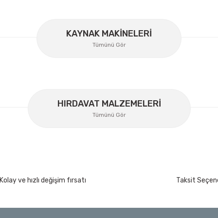
KAYNAK MAKİNELERİ
Gönder
Tümünü Gör
HIRDAVAT MALZEMELERİ
Tümünü Gör
İzeltaş
Kolay ve hızlı değişim fırsatı
Taksit Seçene
İzeltaş Lokmalı Allen Uç ve Star Torx Uç Ta
200 Nm
Ücretsiz Nakliye