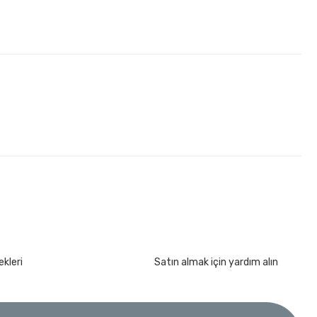
kleri
Satın almak için yardım alın
kımı 17 Parça