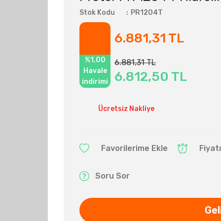
Stok Kodu
PR1204T
6.881,31 TL
%1,00
6.881,31 TL
Havale
6.812,50 TL
indirimi
Ücretsiz Nakliye
Fiyat
Soru Sor
Gel