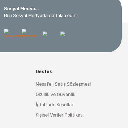
Sosyal Medya...
Bizi Sosyal Medyada da takip edin!
 Metre 50Mt
l Aletleri
 Su Terazisi 12 Cm
Destek
tsiz Nakliye
Mesafeli Satış Sözleşmesi
Makinesi 12 kVA
,00 TL
Gizlilik ve Güvenlik
,98 TL
İptal İade Koşullari
Kişisel Veriler Politikası