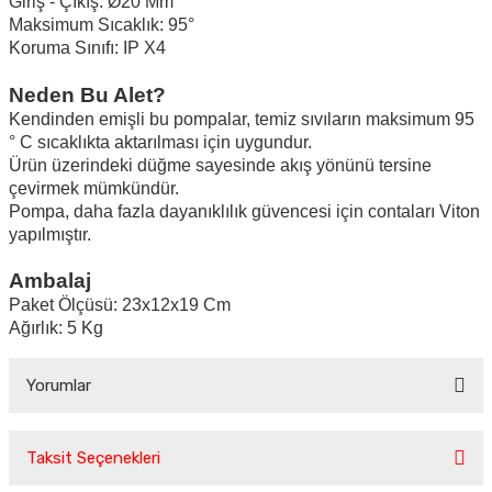
Giriş - Çıkış: Ø20 Mm
Maksimum Sıcaklık: 95°
Koruma Sınıfı: IP X4
Neden Bu Alet?
Kendinden emişli bu pompalar, temiz sıvıların maksimum 95
° C sıcaklıkta aktarılması için uygundur.
Ürün üzerindeki düğme sayesinde akış yönünü tersine
çevirmek mümkündür.
Pompa, daha fazla dayanıklılık güvencesi için contaları Viton
yapılmıştır.
Ambalaj
Paket Ölçüsü: 23x12x19 Cm
Ağırlık: 5 Kg
Yorumlar
Taksit Seçenekleri
Bu ürüne ilk yorumu siz yapın!