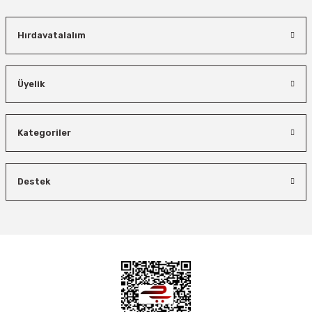
Hırdavatalalım
Üyelik
İzeltaş
Kategoriler
Bosch El Aletleri
İzeltaş Lokmalı Allen Uç ve Star Torx Uç Takımı 17 Parça
Bosch 1600A027PL Su Terazisi 25 Cm
Destek
Bosch Ölçme
Ücretsiz Nakliye
Ücretsiz Nakliye
Bosch GLM 50-27 C Lazerli Uzaklık Ölçer-Lazer Metre 50Mt
7.044,00 TL
3.874,20 TL
450,00 TL
Ücretsiz Nakliye
Demiriz Kaynak
%45
%26
Demiriz CS 12000 T Zaman Ayarlı Kaporta Çektirme Makinesi 12 kVA
5.618,40 TL