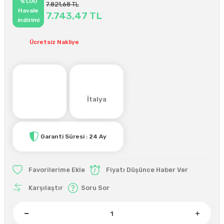
%1,00
7.821,68 TL
Havale
7.743,47 TL
indirimi
Ücretsiz Nakliye
İtalya
Garanti Süresi : 24 Ay
Fiyatı Düşünce Haber Ver
Karşılaştır
Soru Sor