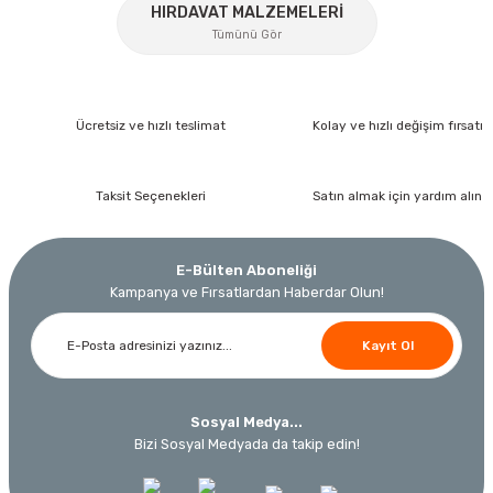
HIRDAVAT MALZEMELERİ
Tümünü Gör
Gönder
Ücretsiz ve hızlı teslimat
Kolay ve hızlı değişim fırsatı
Taksit Seçenekleri
Satın almak için yardım alın
İzeltaş
İzeltaş 1613 06 4020 Cırcırlı Tork Anahtarı 1/2'' 40-200 Nm
E-Bülten Aboneliği
Bosch Ölçme
Kampanya ve Fırsatlardan Haberdar Olun!
Bosch GLM 40 Lazerli Uzaklık Ölçer-Lazer Metre 40Mt
Ücretsiz Nakliye
Nora
Demiriz Kaynak
17.803,20 TL
Kayıt Ol
9.791,76 TL
Nora Mıknatıslı Su Terazisi 40 Cm
Demiriz DCP-3 Bakır Boru Kaynak Makinesi 3 kVA
Ücretsiz Nakliye
%45
Sosyal Medya...
3.000,00 TL
Ücretsiz Nakliye
Ücretsiz Nakliye
Bizi Sosyal Medyada da takip edin!
12.434,40 TL
230,40 TL