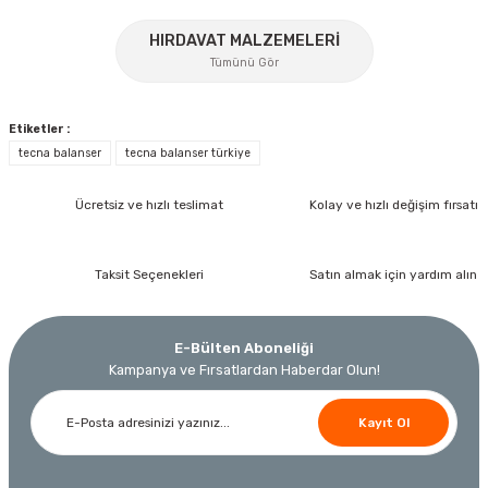
%17
HIRDAVAT MALZEMELERİ
Tümünü Gör
Gönder
Etiketler :
tecna balanser
tecna balanser türkiye
Ücretsiz ve hızlı teslimat
Kolay ve hızlı değişim fırsatı
İzeltaş
İzeltaş 1613 06 4020 Cırcırlı Tork Anahtarı 1/2'' 40-200 Nm
Taksit Seçenekleri
Satın almak için yardım alın
Bosch Ölçme
Bosch GLM 40 Lazerli Uzaklık Ölçer-Lazer Metre 40Mt
Ücretsiz Nakliye
E-Bülten Aboneliği
Nora
Demiriz Kaynak
17.803,20 TL
Kampanya ve Fırsatlardan Haberdar Olun!
9.791,76 TL
Nora Mıknatıslı Su Terazisi 40 Cm
Demiriz DCP-3 Bakır Boru Kaynak Makinesi 3 kVA
Ücretsiz Nakliye
Kayıt Ol
%45
3.000,00 TL
Ücretsiz Nakliye
Ücretsiz Nakliye