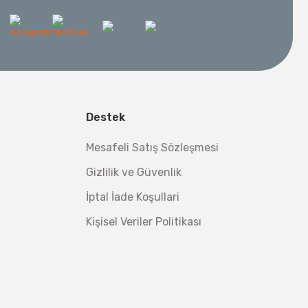
 Metre 50Mt
l Aletleri
 Su Terazisi 12 Cm
Destek
tsiz Nakliye
Mesafeli Satış Sözleşmesi
Makinesi 12 kVA
,00 TL
Gizlilik ve Güvenlik
,98 TL
İptal İade Koşullari
Kişisel Veriler Politikası