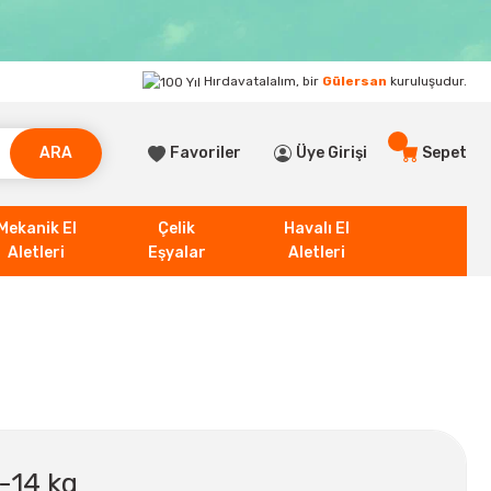
Hırdavatalalım, bir
Gülersan
kuruluşudur.
ARA
Favoriler
Üye Girişi
Sepet
Mekanik El
Çelik
Havalı El
Aletleri
Eşyalar
Aletleri
-14 kg