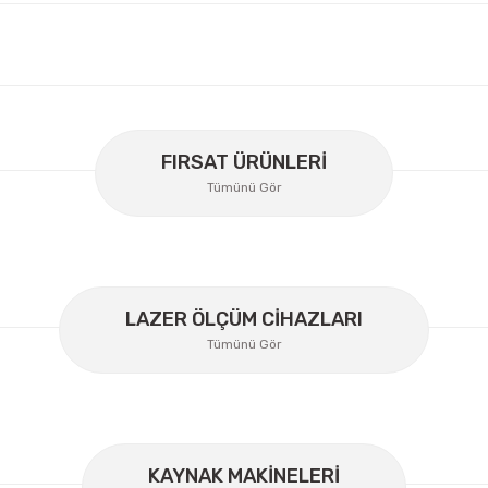
er konularda yetersiz gördüğünüz noktaları öneri formunu kullanarak
Bu ürüne ilk yorumu siz yapın!
FIRSAT ÜRÜNLERİ
Tümünü Gör
Yorum Yaz
LAZER ÖLÇÜM CİHAZLARI
Tümünü Gör
KAYNAK MAKİNELERİ