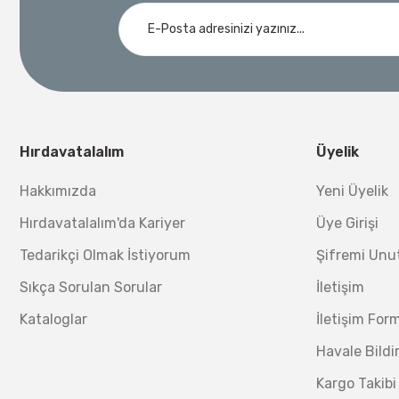
Ücretsiz Nakliye
Demiriz Kaynak
Nora
3.000,00 TL
Demiriz DCP-3 Bakır Boru Kaynak Makinesi 3 kVA
Nora Mıknatıslı Su Terazisi 40 Cm
Ücretsiz Nakliye
Bosch 1
Hırdavatalalım
Üyelik
Ücretsiz Nakliye
12.434,40 TL
%17
10.320,55 TL
Hakkımızda
Yeni Üyelik
230,40 TL
Hırdavatalalım'da Kariyer
Üye Girişi
Tedarikçi Olmak İstiyorum
Şifremi Un
Sıkça Sorulan Sorular
İletişim
Kataloglar
İletişim For
Havale Bild
Kargo Takibi