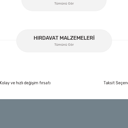
Gönder
Tümünü Gör
HIRDAVAT MALZEMELERİ
Tümünü Gör
İzeltaş
Kolay ve hızlı değişim fırsatı
Taksit Seçene
İzeltaş Lokmalı Allen Uç ve Star Torx Uç Ta
200 Nm
Ücretsiz Nakliye
7.044,00 TL
%45
3.874,20 TL
t
Bosch Ölçme