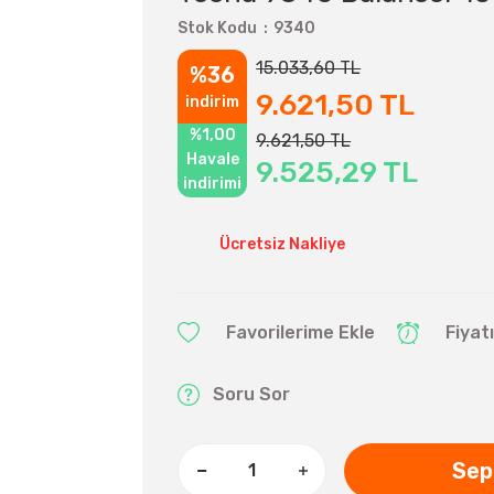
Stok Kodu
9340
15.033,60 TL
%36
9.621,50 TL
indirim
%1,00
9.621,50 TL
Havale
9.525,29 TL
indirimi
Ücretsiz Nakliye
Fiyat
Soru Sor
Sep