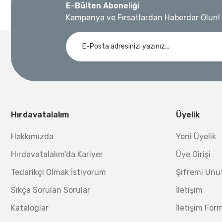
E-Bülten Aboneliği
Bosch Ölçme
%45
3.874,20 TL
Kampanya ve Fırsatlardan Haberdar Olun!
Bosch GLM 40 Lazerli Uzaklık Ölçer-Lazer Metre 40M
Ücretsiz Nakliye
Demiriz Kaynak
Nora
3.000,00 TL
Demiriz DCP-3 Bakır Boru Kaynak Makinesi 3 kVA
Nora Mıknatıslı Su Terazisi 40 Cm
Ücretsiz Nakliye
Bosch 1
Hırdavatalalım
Üyelik
Ücretsiz Nakliye
12.434,40 TL
%17
10.320,55 TL
Hakkımızda
Yeni Üyelik
230,40 TL
Hırdavatalalım'da Kariyer
Üye Girişi
Tedarikçi Olmak İstiyorum
Şifremi Un
Sıkça Sorulan Sorular
İletişim
Kataloglar
İletişim For