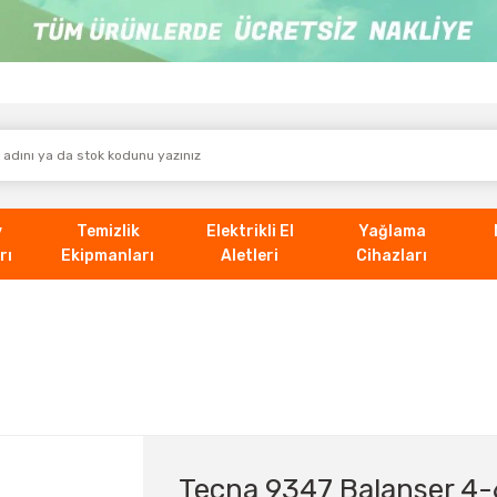
v
Temizlik
Elektrikli El
Yağlama
rı
Ekipmanları
Aletleri
Cihazları
Tecna 9347 Balanser 4-