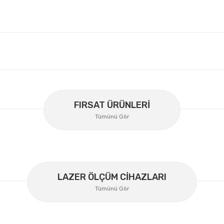
er konularda yetersiz gördüğünüz noktaları öneri formunu kullanarak
Bu ürüne ilk yorumu siz yapın!
FIRSAT ÜRÜNLERİ
Tümünü Gör
Yorum Yaz
LAZER ÖLÇÜM CİHAZLARI
Tümünü Gör