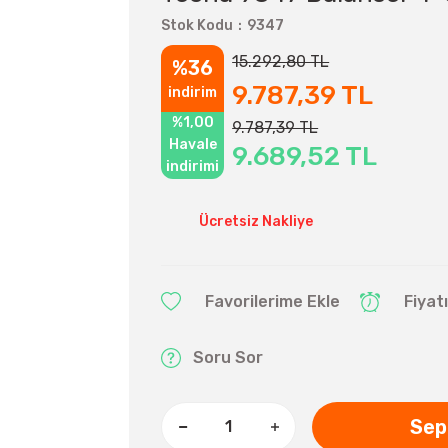
Stok Kodu
9347
15.292,80 TL
%36
9.787,39 TL
indirim
%1,00
9.787,39 TL
Havale
9.689,52 TL
indirimi
Ücretsiz Nakliye
Fiyat
Soru Sor
Sep