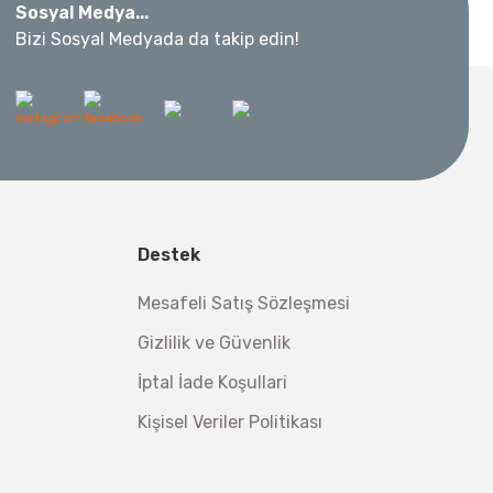
Sosyal Medya...
ar Takımı 3/8” 24 Parça
Bizi Sosyal Medyada da takip edin!
 Metre 50Mt
l Aletleri
 Su Terazisi 12 Cm
Destek
tsiz Nakliye
Mesafeli Satış Sözleşmesi
Makinesi 12 kVA
,00 TL
Gizlilik ve Güvenlik
,98 TL
İptal İade Koşullari
Kişisel Veriler Politikası