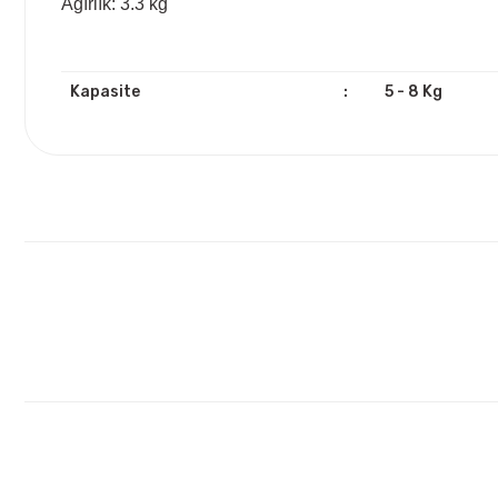
Ağırlık: 3.3 kg
Kapasite
:
5 - 8 Kg
Bu ürünün fiyat bilgisi, resim, ürün açıklamalarında ve diğ
Görüş ve önerileriniz için teşekkür ederiz.
Ürün resmi kalitesiz, bozuk veya görüntülenemiyor.
Ürün açıklamasında eksik bilgiler bulunuyor.
Ürün bilgilerinde hatalar bulunuyor.
Ürün fiyatı diğer sitelerden daha pahalı.
Bu ürüne benzer farklı alternatifler olmalı.