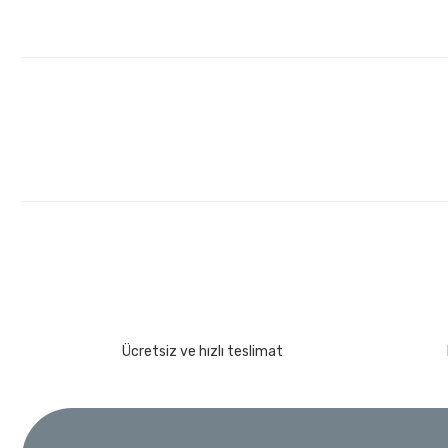
İzeltaş
Ücretsiz ve hızlı teslimat
İzeltaş Lokmalı Allen Uç ve Star Torx Uç Takımı 17 Pa
Ücretsiz Nakliye
7.044,00 TL