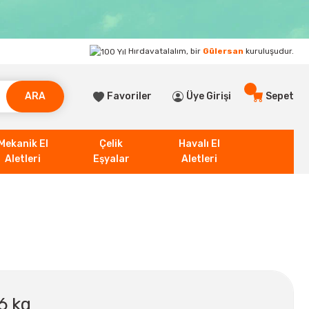
Hırdavatalalım, bir
Gülersan
kuruluşudur.
ARA
Favoriler
Üye Girişi
Sepet
Mekanik El
Çelik
Havalı El
Aletleri
Eşyalar
Aletleri
6 kg