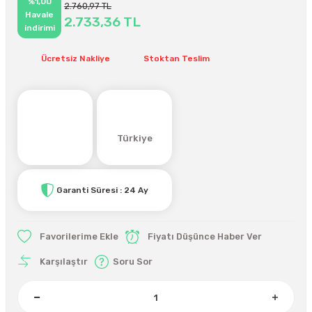
%1,00
2.760,97 TL
Havale
2.733,36 TL
indirimi
Ücretsiz Nakliye
Stoktan Teslim
Türkiye
Garanti Süresi : 24 Ay
Fiyatı Düşünce Haber Ver
Karşılaştır
Soru Sor