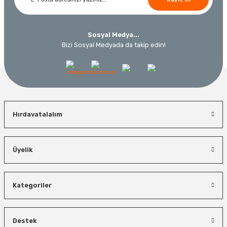
230,40 TL
10.320,55 TL
%19
Sosyal Medya...
Bizi Sosyal Medyada da takip edin!
Hırdavatalalım
İzeltaş
Üyelik
Bosch El Aletleri
İzeltaş Lokmalı Allen Uç ve Star Torx Uç Takımı 17 Parça
Bosch 1600A027PL Su Terazisi 25 Cm
Kategoriler
Bosch Ölçme
Ücretsiz Nakliye
Ücretsiz Nakliye
Bosch GLM 50-27 C Lazerli Uzaklık Ölçer-Lazer Metre 50Mt
7.044,00 TL
3.874,20 TL
Destek
450,00 TL