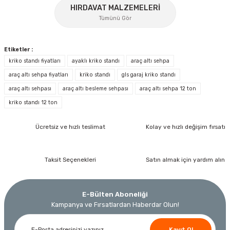
%17
Gönder
GLS Garaj
HIRDAVAT MALZEMELERİ
Tümünü Gör
GLS Garaj GK 10 Hidrolik Garaj Krikosu 10 Ton
Etiketler :
7 / 10 İş Gününde Teslim
kriko standı fiyatları
ayaklı kriko standı
araç altı sehpa
59.097,60 TL
araç altı sehpa fiyatları
kriko standı
gls garaj kriko standı
38.413,44 TL
araç altı sehpası
araç altı besleme sehpası
araç altı sehpa 12 ton
İzeltaş
kriko standı 12 ton
İzeltaş 1613 06 4020 Cırcırlı Tork Anahtarı 1/2'' 40-200 Nm
Ücretsiz ve hızlı teslimat
Kolay ve hızlı değişim fırsatı
Bosch Ölçme
Bosch GLM 40 Lazerli Uzaklık Ölçer-Lazer Metre 40Mt
Ücretsiz Nakliye
Nora
Demiriz Kaynak
17.803,20 TL
Taksit Seçenekleri
Satın almak için yardım alın
9.791,76 TL
Nora Mıknatıslı Su Terazisi 40 Cm
Demiriz DCP-3 Bakır Boru Kaynak Makinesi 3 kVA
Ücretsiz Nakliye
E-Bülten Aboneliği
%45
3.000,00 TL
Kampanya ve Fırsatlardan Haberdar Olun!
Ücretsiz Nakliye
Ücretsiz Nakliye
12.434,40 TL
Kayıt Ol