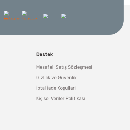
l Aletleri
 Su Terazisi 12 Cm
tsiz Nakliye
Destek
Makinesi 12 kVA
,00 TL
,98 TL
Mesafeli Satış Sözleşmesi
Gizlilik ve Güvenlik
İptal İade Koşullari
Kişisel Veriler Politikası