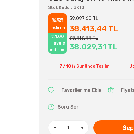
Stok Kodu
GK10
59.097,60 TL
%35
38.413,44 TL
indirim
%1,00
38.413,44 TL
Havale
38.029,31 TL
indirimi
7 / 10 İş Gününde Teslim
Üc
Fiyat
Soru Sor
Sep