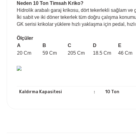
Neden 10 Ton Timsah Kriko?
Hidrolik arabalı garaj krikosu, dört tekerlekli sağlam ve
İki sabit ve iki döner tekerlek tüm doğru çalışma konum
GK serisi krikolar yüklere hızlı yaklaşma için pedal, hızlı v
Ölçüler
A
B
C
D
E
20 Cm
59 Cm
205 Cm
18.5 Cm
46 Cm
Kaldırma Kapasitesi
:
10 Ton
Bu ürünün fiyat bilgisi, resim, ürün açıklamalarında ve diğ
Görüş ve önerileriniz için teşekkür ederiz.