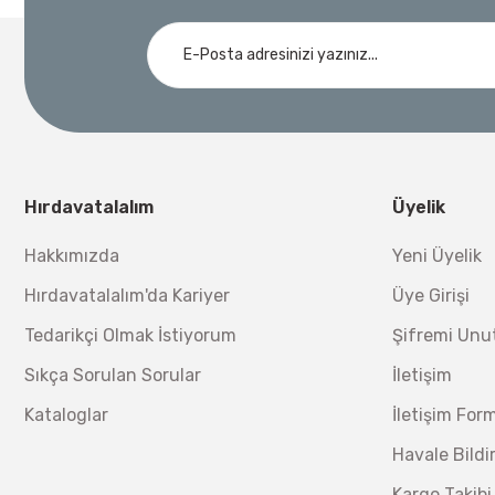
Demiriz Kaynak
Nora
3.000,00 TL
Demiriz DCP-3 Bakır Boru Kaynak Makinesi 3 kVA
Nora Mıknatıslı Su Terazisi 40 Cm
Ücretsiz Nakliye
Bosch 1
Ücretsiz Nakliye
12.434,40 TL
%17
10.320,55 TL
230,40 TL
Hırdavatalalım
Üyelik
Hakkımızda
Yeni Üyelik
GLS Garaj
Hırdavatalalım'da Kariyer
Üye Girişi
GLS Garaj GAS 6 Araç Altı Sehpa-Kriko Standı 6 Ton
Tedarikçi Olmak İstiyorum
Şifremi Un
Sıkça Sorulan Sorular
İletişim
Ücretsiz Nakliye
Kataloglar
İletişim For
2.031,48 TL
%35
1.320,46 TL
Havale Bild
Kargo Takibi