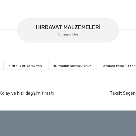
GLS Garaj
HIRDAVAT MALZEMELERİ
GLS Garaj GAS 12 Araç Altı Sehpa-Kriko Standı 1
Tümünü Gör
Ücretsiz Nakliye
4.247,64 TL
%35
2.760,97 TL
hidrolik kriko 10 ton
10 tonluk hidrolik kriko
arabalı kriko 10 ton
İzeltaş
İzeltaş Lokmalı Allen Uç ve Star Torx Uç Ta
200 Nm
Kolay ve hızlı değişim fırsatı
Taksit Seçene
Ücretsiz Nakliye
7.044,00 TL
%45
3.874,20 TL
t
Bosch Ölçme
Bosch GLM 50-27 C Lazerli Uzaklık Ölçer-Lazer