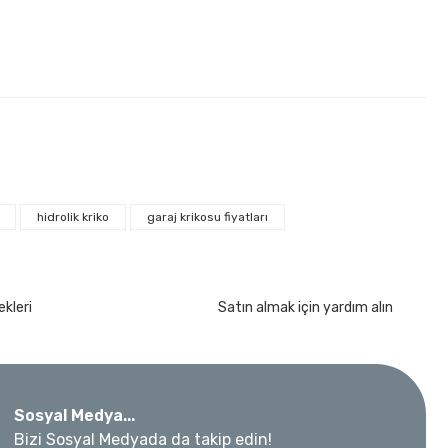
2 Ton
hidrolik kriko
garaj krikosu fiyatları
kımı 17 Parça
kleri
Satın almak için yardım alın
Sosyal Medya...
 Metre 50Mt
Bizi Sosyal Medyada da takip edin!