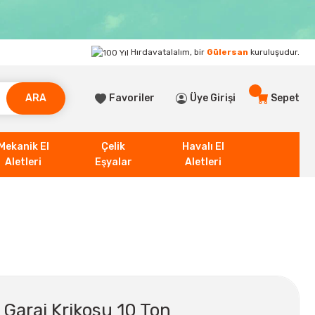
Hırdavatalalım, bir
Gülersan
kuruluşudur.
ARA
Favoriler
Üye Girişi
Sepet
Mekanik El
Çelik
Havalı El
Aletleri
Eşyalar
Aletleri
 Garaj Krikosu 10 Ton