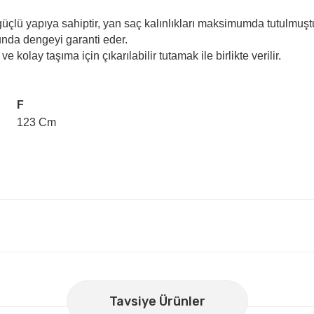
 güçlü yapıya sahiptir, yan saç kalınlıkları maksimumda tutulmuşt
unda dengeyi garanti eder.
e kolay taşıma için çıkarılabilir tutamak ile birlikte verilir.
F
123 Cm
er konularda yetersiz gördüğünüz noktaları öneri formunu kullanarak
Bu ürüne ilk yorumu siz yapın!
Tavsiye Ürünler