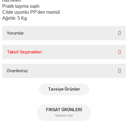
hazneleri
Pratik taşıma saplı
Cilde uyumlu PP'den mamül
Ağırlık: 5 Kg
Yorumlar
Taksit Seçenekleri
Bu ürüne ilk yorumu siz yapın!
Önerileriniz
Yorum Yaz
Bu ürünün fiyat bilgisi, resim, ürün açıklamalarında ve diğer
konularda yetersiz gördüğünüz noktaları öneri formunu
Tavsiye Ürünler
kullanarak tarafımıza iletebilirsiniz.
Görüş ve önerileriniz için teşekkür ederiz.
%35
YENİ
FIRSAT ÜRÜNLERİ
Ürün resmi kalitesiz, bozuk veya görüntülenemiyor.
Tümünü Gör
Ürün açıklamasında eksik bilgiler bulunuyor.