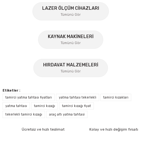
Ürün bilgilerinde hatalar bulunuyor.
%45
LAZER ÖLÇÜM CİHAZLARI
Ürün fiyatı diğer sitelerden daha pahalı.
Tümünü Gör
Bu ürüne benzer farklı alternatifler olmalı.
KAYNAK MAKİNELERİ
Tümünü Gör
%17
Gönder
HIRDAVAT MALZEMELERİ
Tümünü Gör
GLS Garaj
GLS Garaj GAS 3 Araç Altı Sehpa-Kriko Standı 3 Ton
Etiketler :
tamirci yatma tahtası fiyatları
yatma tahtası tekerlekli
tamirci kızakları
yatma tahtası
tamirci kızağı
tamirci kızağı fiyat
Ücretsiz Nakliye
tekerlekli tamirci kızağı
araç altı yatma tahtasi
1.539,00 TL
İzeltaş
1.000,35 TL
İzeltaş 1613 06 4020 Cırcırlı Tork Anahtarı 1/2'' 40-200 Nm
Ücretsiz ve hızlı teslimat
Kolay ve hızlı değişim fırsatı
Bosch Ölçme
%35
YENİ