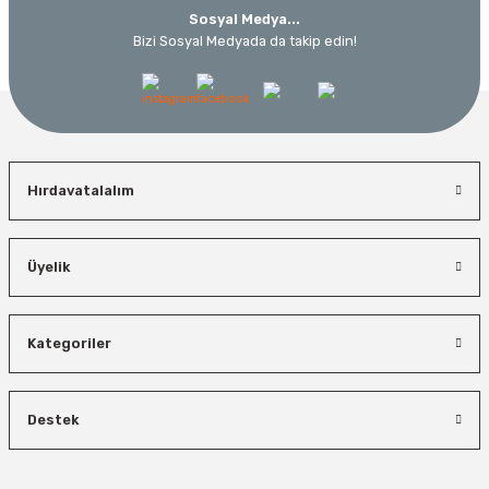
Lüdecke
Sosyal Medya...
Bizi Sosyal Medyada da takip edin!
Lüdecke ES12I Stoper Kaplin Hava Hortum 1/2''
Ücretsiz Nakliye
358,34 TL
250,84 TL
Hırdavatalalım
İzeltaş
%30
Bosch El Aletleri
İzeltaş Lokmalı Allen Uç ve Star Torx Uç Takımı 17 Parça
Üyelik
Bosch 1600A027PL Su Terazisi 25 Cm
Bosch Ölçme
Ücretsiz Nakliye
Ücretsiz Nakliye
Kategoriler
Bosch GLM 50-27 C Lazerli Uzaklık Ölçer-Lazer Metre 50Mt
7.044,00 TL
3.874,20 TL
450,00 TL
Ücretsiz Nakliye
Destek
Demiriz Kaynak
%45
%26
Demiriz CS 12000 T Zaman Ayarlı Kaporta Çektirme Makinesi 12 kVA
5.618,40 TL