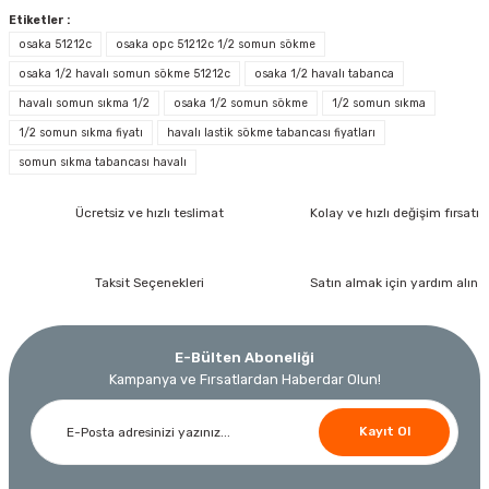
Etiketler :
osaka 51212c
osaka opc 51212c 1/2 somun sökme
Ücretsiz Nakliye
osaka 1/2 havalı somun sökme 51212c
osaka 1/2 havalı tabanca
372,60 TL
havalı somun sıkma 1/2
osaka 1/2 somun sökme
1/2 somun sıkma
İzeltaş
260,82 TL
1/2 somun sıkma fiyatı
havalı lastik sökme tabancası fiyatları
İzeltaş 1613 06 4020 Cırcırlı Tork Anahtarı 1/2'' 40-200 Nm
somun sıkma tabancası havalı
%30
Bosch Ölçme
Ücretsiz ve hızlı teslimat
Kolay ve hızlı değişim fırsatı
Bosch GLM 40 Lazerli Uzaklık Ölçer-Lazer Metre 40Mt
Ücretsiz Nakliye
Nora
Demiriz Kaynak
17.803,20 TL
9.791,76 TL
Nora Mıknatıslı Su Terazisi 40 Cm
Demiriz DCP-3 Bakır Boru Kaynak Makinesi 3 kVA
Taksit Seçenekleri
Satın almak için yardım alın
Ücretsiz Nakliye
%45
3.000,00 TL
Ücretsiz Nakliye
Ücretsiz Nakliye
E-Bülten Aboneliği
Kampanya ve Fırsatlardan Haberdar Olun!
12.434,40 TL
230,40 TL
10.320,55 TL
Kayıt Ol
%19